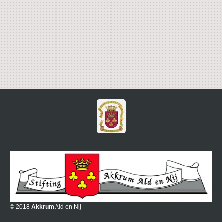
© 2018
Akkrum
Ald en Nij