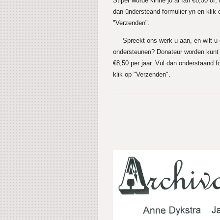
Stiper wurde kinne jo al fan €8,50 ôf, it
dan ûndersteand formulier yn en klik 
"Verzenden".
Spreekt ons werk u aan, en wilt u
ondersteunen? Donateur worden kunt 
€8,50 per jaar. Vul dan onderstaand fo
klik op "Verzenden".