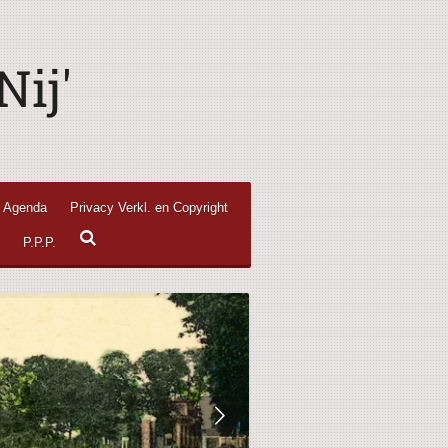
ij'
Agenda
Privacy Verkl. en Copyright
e
P.P.P.