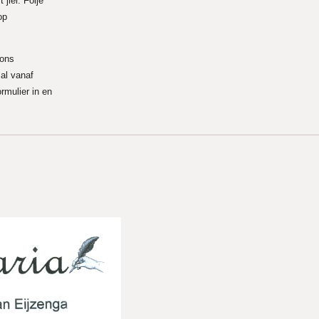
 jier. Folje
op
 ons
al vanaf
rmulier in en