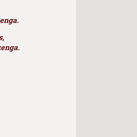
mei âld nijs,
zenga.
ud nieuws,
zenga.