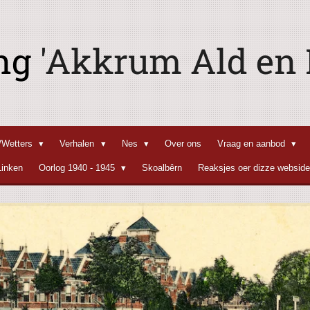
ing
'Akkrum Ald en N
n/Wetters
Verhalen
Nes
Over ons
Vraag en aanbod
Linken
Oorlog 1940 - 1945
Skoalbêrn
Reaksjes oer dizze websid