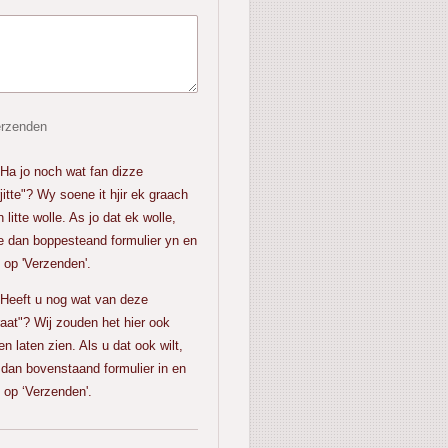
rzenden
jo noch wat fan dizze
rjitte"? Wy soene it hjir ek graach
n litte wolle. As jo dat ek wolle,
je dan boppesteand formulier yn en
k op 'Verzenden'.
eft u nog wat van deze
raat"? Wij zouden het hier ook
len laten zien. Als u dat ook wilt,
 dan bovenstaand formulier in en
k op ‘Verzenden'.