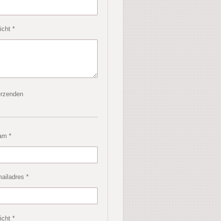
icht *
rzenden
am *
ailadres *
icht *