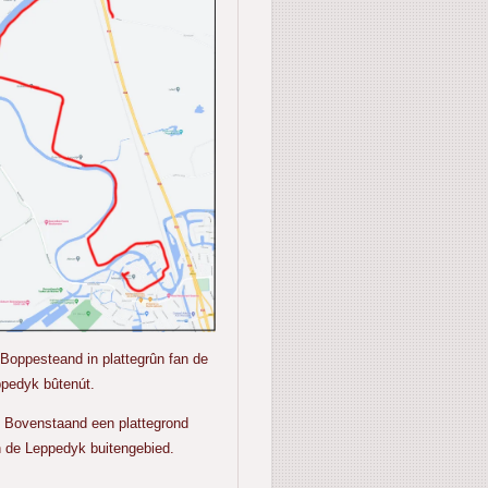
oppesteand in plattegrûn fan de
pedyk bûtenút.
venstaand een plattegrond
 de Leppedyk buitengebied.