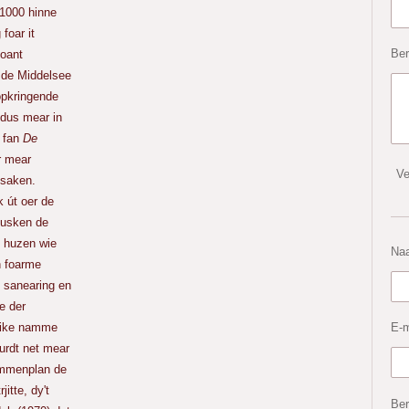
 1000 hinne
foar it
Ber
 oant
n de Middelsee
 opkringende
 dus mear in
 fan
De
er mear
Ve
 saken.
 út oer de
tusken de
 huzen wie
Na
n foarme
 sanearing en
we der
E-m
elike namme
urdt net mear
immenplan de
itte, dy't
Ber