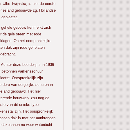
r Ulbe Twijnstra, is hier de eerste
Friesland gebouwde zg. Hollandse
l geplaatst.
 gehele gebouw kenmerkt zich
r de gele steen met rode
klagen. Op het oorspronkelijke
ten dak zijn rode golfplaten
ngebracht.
ter deze boerderij is in 1936
 betonnen varkensschuur
laatst. Oorspronkelijk zijn
rdere van dergelijke schuren in
esland gebouwd. Het hier
terende bouwwerk zou nog de
tste van dit unieke type
kensstal zijn. Het oorspronkelijk
onnen dak is met het aanbrengen
 dakpannen nu weer waterdicht