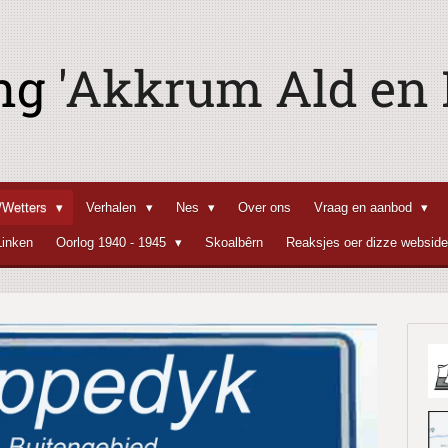
ing
'Akkrum Ald en N
n/Wetters
Verhalen
Nes
Over ons
Vraag en aanbod
Linken
Oorlog 1940 - 1945
Skoalbêrn
Reaksjes oer dizze websid