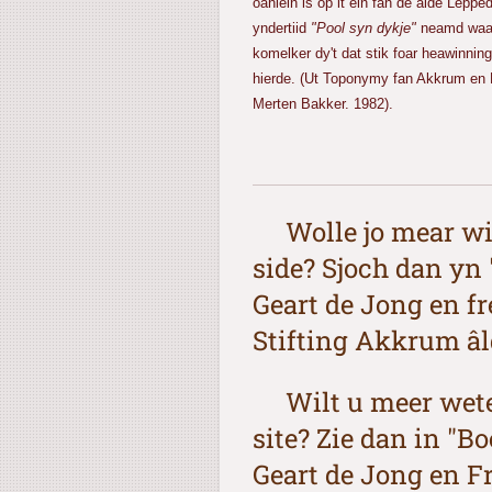
oanlein is op it ein fan de âlde Leppe
yndertiid
"Pool syn dykje"
neamd waar
komelker dy't dat stik foar heawinning
hierde. (Ut Toponymy fan Akkrum en 
Merten Bakker. 1982).
Wolle jo mear witt
side? Sjoch dan yn
Geart de Jong en fr
Stifting Akkrum âld
Wilt u meer weten
site? Zie dan in "
Geart de Jong en F