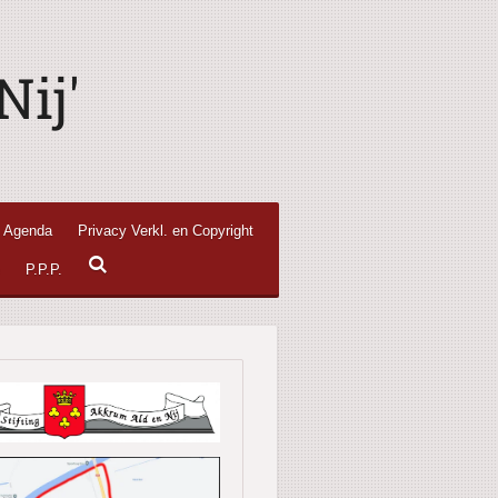
ij'
Agenda
Privacy Verkl. en Copyright
e
P.P.P.