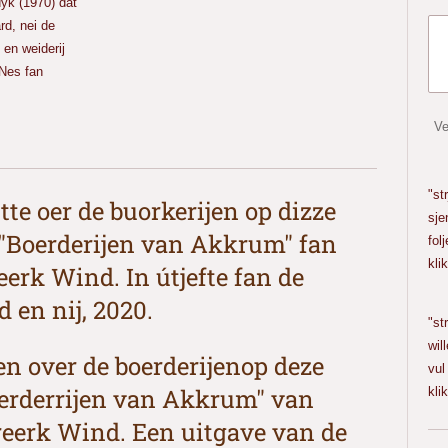
dyk (1970) dat
d, nei de
 en weiderij
Nes fan
Ve
Ha 
"st
e oer de buorkerijen op dizze
sje
 "Boerderijen van Akkrum" fan
fol
kli
eerk Wind. In útjefte fan de
He
 en nij, 2020.
"st
wil
 over de boerderijenop deze
vul
Boerderrijen van Akkrum" van
kli
reerk Wind. Een uitgave van de