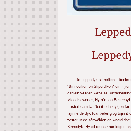
Lepped
Leppedy
De Leppedyk sil neffens Rienks e
"Binnediken en Sliperdiken" om,'t jier
oanlein wurden wêze as wetterkearing 
Middelsewetter; Hy rûn fan Eastersyl
Easterboarn ta. Nei it tichtslykjen fa
tsjinne de dyk foar befeiligibg tsjin it
wetter út de sânwâlden en waard doe
Binnedyk. Hy sil de namme krigen ha