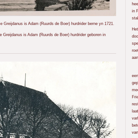
hee
in 
sta
e Greijdanus is Adam (Ruurds de Boer) hurdrider berne yn 1721.
Het
e Greijdanus is Adam (Ruurds de Boer) hurdrider geboren in
doo
spe
roe
aa
Ach
een
gep
mee
Fri
res
laa
var
bet
van