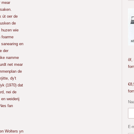
er mear
 saken.
 út oer de
tusken de
 huzen wie
n foarme
 sanearing en
we der
St
elike namme
ôf,
urdt net mear
for
immenplan de
Don
itte, dy't
€8,
dyk (1970) dat
for
d, nei de
 en weiderij
Na
Nes fan
E-m
n Wolters yn