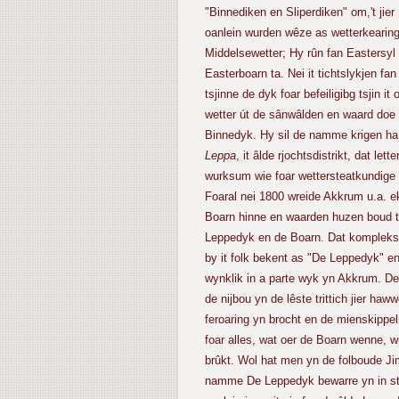
"Binnediken en Sliperdiken" om,'t jier
oanlein wurden wêze as wetterkearing 
Middelsewetter; Hy rûn fan Eastersyl
Easterboarn ta. Nei it tichtslykjen fa
tsjinne de dyk foar befeiligibg tsjin it
wetter út de sânwâlden en waard doe
Binnedyk. Hy sil de namme krigen ha
Leppa
, it âlde rjochtsdistrikt, dat lett
wurksum wie foar wettersteatkundige
Foaral nei 1800 wreide Akkrum u.a. ek
Boarn hinne en waarden huzen boud 
Leppedyk en de Boarn. Dat kompleks
by it folk bekent as "De Leppedyk" e
wynklik in a parte wyk yn Akkrum. De
de nijbou yn de lêste trittich jier haw
feroaring yn brocht en de mienskipp
foar alles, wat oer de Boarn wenne, w
brûkt. Wol hat men yn de folboude J
namme De Leppedyk bewarre yn in strj