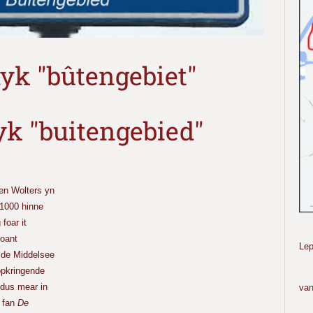
yk "bûtengebiet"
k "buitengebied"
n Wolters yn
 1000 hinne
foar it
B
 oant
Lep
n de Middelsee
 opkringende
Bo
 dus mear in
van
 fan
De