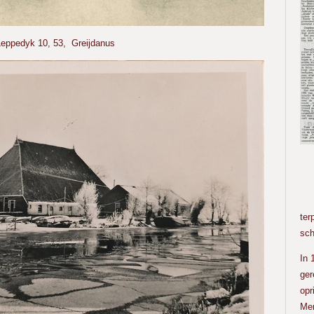
Leppedyk 10, 53, Greijdanus
Ron
ter
sch
In 
ger
opr
Men