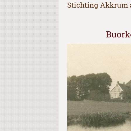
Stichting Akkrum â;
Buorke