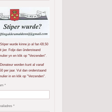
iper wurde kinne jo al fan €8,50
 it jier. Folje dan ûndersteand
mulier yn en klik op "Verzenden".
ateur worden kunt al vanaf
50 per jaar. Vul dan onderstaand
mulier in en klik op "Verzenden".
am *
ailadres *