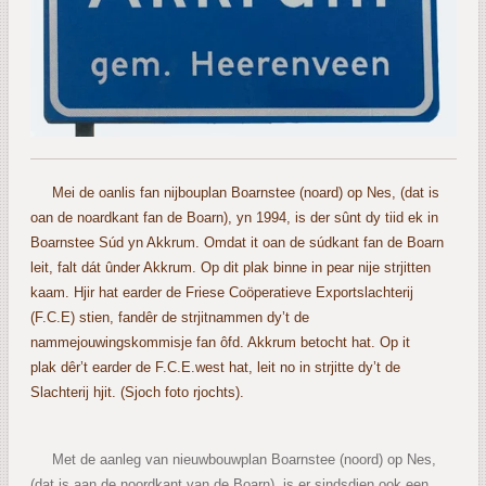
Mei de oanlis fan nijbouplan Boarnstee (noard) op Nes, (dat is
oan de noardkant fan de Boarn), yn 1994, is der sûnt dy tiid ek in
Boarnstee Súd yn Akkrum. Omdat it oan de súdkant fan de Boarn
leit, falt dát ûnder Akkrum. Op dit plak binne in pear nije strjitten
kaam. Hjir hat earder de Friese Coöperatieve Exportslachterij
(F.C.E) stien, fandêr de strjitnammen dy’t de
nammejouwingskommisje fan ôfd. Akkrum betocht hat. Op it
plak dêr’t earder de F.C.E.west hat, leit no in strjitte dy’t de
Slachterij hjit. (Sjoch foto rjochts).
Met de aanleg van nieuwbouwplan Boarnstee (noord) op Nes,
(dat is aan de noordkant van de Boarn), is er sindsdien ook een