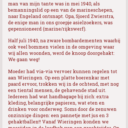
man van mijn tante was in mei 1940, als
bemanningslid op een van de marineschepen,
naar Engeland ontsnapt. Opa, Sjoerd Zwierstra,
de enige man in ons groepje asielzoekers, was
gepensioneerd (marine/rijkswerf).
Half juli 1940, na zware bombardementen waarbij
ook veel bommen vielen in de omgeving waar
wij allen woonden, werd de knoop doorgehakt:
We gaan weg!
Moeder had via-via vervoer kunnen regelen tot
aan Wieringen. Op een platte boerenkar met
paard ervoor, trokken wij in de ochtend, met nog
een tiental mensen, de gehavende stad uit.
Iedereen had wat handbagage bij zich: extra
kleding, belangrijke papieren, wat eten en
drinken voor onderweg. Soms door de zenuwen
onzinnige dingen: een pannetje met jus en 3
gehaktballen!! Vanaf Wieringen konden we
meerijden in de laadbak van een vrachtrijder. Op