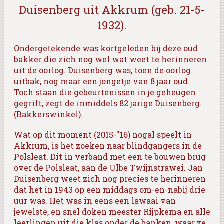
Duisenberg uit Akkrum (geb. 21-5-
1932).
Ondergetekende was kortgeleden bij deze oud
bakker die zich nog wel wat weet te herinneren
uit de oorlog. Duisenberg was, toen de oorlog
uitbak, nog maar een jongetje van 8 jaar oud.
Toch staan die gebeurtenissen in je geheugen
gegrift, zegt de inmiddels 82 jarige Duisenberg.
(Bakkerswinkel).
Wat op dit moment (2015-''16) nogal speelt in
Akkrum, is het zoeken naar blindgangers in de
Polsleat. Dit in verband met een te bouwen brug
over de Polsleat, aan de Ulbe Twijnstrawei. Jan
Duisenberg weet zich nog precies te herinneren
dat het in 1943 op een middags om-en-nabij drie
uur was. Het was in eens een lawaai van
jewelste, en snel doken meester Rijpkema en alle
leerlingen uit die klas onder de banken, waar ze