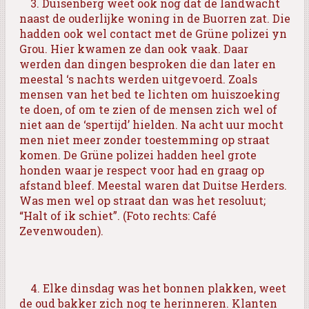
3.
Duisenberg weet ook nog dat de landwacht
naast de ouderlijke woning in de Buorren zat. Die
hadden ook wel contact met de Grüne polizei yn
Grou. Hier kwamen ze dan ook vaak. Daar
werden dan dingen besproken die dan later en
meestal ‘s nachts werden uitgevoerd. Zoals
mensen van het bed te lichten om huiszoeking
te doen, of om te zien of de mensen zich wel of
niet aan de ‘spertijd’ hielden. Na acht uur mocht
men niet meer zonder toestemming op straat
komen. De Grüne polizei hadden heel grote
honden waar je respect voor had en graag op
afstand bleef. Meestal waren dat Duitse Herders.
Was men wel op straat dan was het resoluut;
“Halt of ik schiet”. (Foto rechts: Café
Zevenwouden).
4. Elke dinsdag was het bonnen plakken, weet
de oud bakker zich nog te herinneren. Klanten