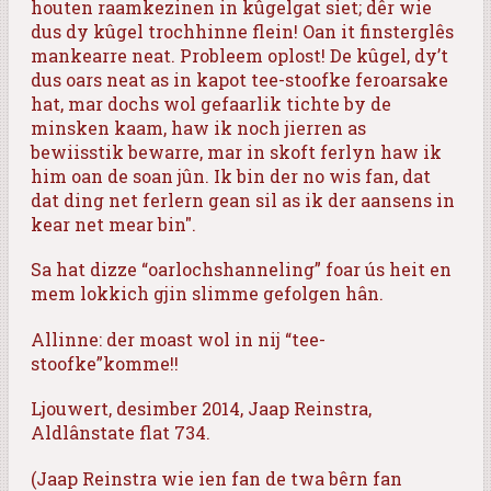
houten raamkezinen in kûgelgat siet; dêr wie
dus dy kûgel trochhinne flein! Oan it finsterglês
mankearre neat. Probleem oplost! De kûgel, dy’t
dus oars neat as in kapot tee-stoofke feroarsake
hat, mar dochs wol gefaarlik tichte by de
minsken kaam, haw ik noch jierren as
bewiisstik bewarre, mar in skoft ferlyn haw ik
him oan de soan jûn. Ik bin der no wis fan, dat
dat ding net ferlern gean sil as ik der aansens in
kear net mear bin".
Sa hat dizze “oarlochshanneling” foar ús heit en
mem lokkich gjin slimme gefolgen hân.
Allinne: der moast wol in nij “tee-
stoofke”komme!!
Ljouwert, desimber 2014, Jaap Reinstra,
Aldlânstate flat 734.
(Jaap Reinstra wie ien fan de twa bêrn fan