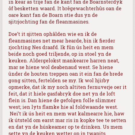
in kear as trije fan de kant fan de Boarnsterdyk
ôf besketten waard. It brêgewachterhûs oan de
oare kant fan de Boarn stie dus yn de
sjitrjochting fan de fleanmasines.
Doe’t it sjitten ophâlden wie en ik de
fleanmasines net mear hearde, bin ik fierder
rjochting Nes draafd. Ik fûn ús heit en mem
beide noch goed triljende, op in stoel yn de
keuken. Aldergelokst mankearre harren neat,
mar se hiene wol deabenaud west. Se hiene
ûnder de houten treppen oan it ein fan de brede
gong sitten, fertelden se my. Ik wol hjirby
opmerke, dat ik my noch altiten fernuverje oer it
feit, dat it hiele gasfabryk doe net yn de loft
flein is. Dan hiene de gefolgen folle slimmer
west; ien lyts flamke hie al foldwaande west.
Nei’t ik ús heit en mem wat kalmearre hie, haw
ik útsteld om earst mar ris in kopke tee te setten
en dat yn de húskeamer op te drinken. Us mem
sette yn de keuken wetter op in twapits