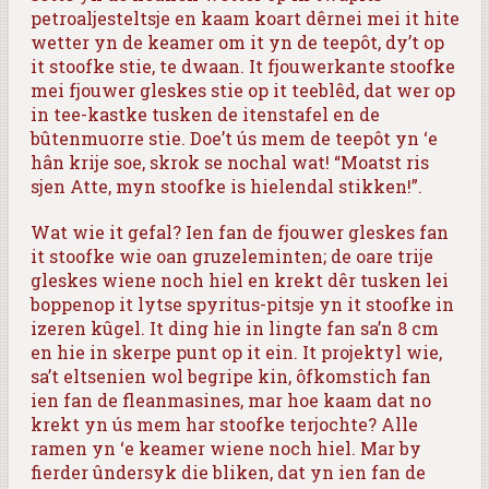
petroaljesteltsje en kaam koart dêrnei mei it hite
wetter yn de keamer om it yn de teepôt, dy’t op
it stoofke stie, te dwaan. It fjouwerkante stoofke
mei fjouwer gleskes stie op it teeblêd, dat wer op
in tee-kastke tusken de itenstafel en de
bûtenmuorre stie. Doe’t ús mem de teepôt yn ‘e
hân krije soe, skrok se nochal wat! “Moatst ris
sjen Atte, myn stoofke is hielendal stikken!”.
Wat wie it gefal? Ien fan de fjouwer gleskes fan
it stoofke wie oan gruzeleminten; de oare trije
gleskes wiene noch hiel en krekt dêr tusken lei
boppenop it lytse spyritus-pitsje yn it stoofke in
izeren kûgel. It ding hie in lingte fan sa’n 8 cm
en hie in skerpe punt op it ein. It projektyl wie,
sa’t eltsenien wol begripe kin, ôfkomstich fan
ien fan de fleanmasines, mar hoe kaam dat no
krekt yn ús mem har stoofke terjochte? Alle
ramen yn ‘e keamer wiene noch hiel. Mar by
fierder ûndersyk die bliken, dat yn ien fan de