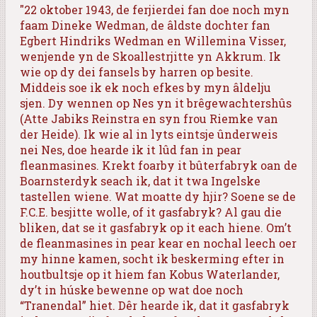
"22 oktober 1943, de ferjierdei fan doe noch myn
faam Dineke Wedman, de âldste dochter fan
Egbert Hindriks Wedman en Willemina Visser,
wenjende yn de Skoallestrjitte yn Akkrum. Ik
wie op dy dei fansels by harren op besite.
Middeis soe ik ek noch efkes by myn âldelju
sjen. Dy wennen op Nes yn it brêge
wachters
hûs
(Atte Jabiks Reinstra en syn frou Riemke van
der Heide). Ik wie al in lyts eintsje ûnderweis
nei Nes, doe hearde ik it lûd fan in pear
fleanmasines. Krekt foarby it bûterfabryk oan de
Boarnsterdyk seach ik, dat it twa Ingelske
tastellen wiene. Wat moatte dy hjir? Soene se de
F.C.E. besjitte wolle, of it gasfabryk? Al gau die
bliken, dat se it gasfabryk op it each hiene. Om’t
de fleanmasines in pear kear en nochal leech oer
my hinne kamen, socht ik beskerming efter in
houtbultsje op it hiem fan Kobus Waterlander,
dy’t in húske bewenne op wat doe noch
“Tranendal” hiet. Dêr hearde ik, dat it gasfabryk