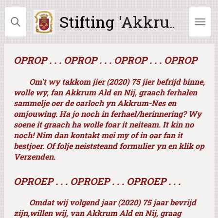
Ga
Stifting
'Akkrum Ald en Nij'
direct
naar
de
hoofdinhoud
OPROP . . . OPROP . . . OPROP . . . OPROP
Om't wy takkom jier (2020) 75 jier befrijd binne,
wolle wy, fan Akkrum Ald en Nij, graach ferhalen
sammelje oer de oarloch yn Akkrum-Nes en
omjouwing. Ha jo noch in ferhael/herinnering? Wy
soene it graach ha wolle foar it neiteam. It kin no
noch! Nim dan kontakt mei my of in oar fan it
bestjoer. Of folje neiststeand formulier yn en klik op
Verzenden.
OPROEP . . . OPROEP . . . OPROEP . . .
Omdat wij volgend jaar (2020) 75 jaar bevrijd
zijn,willen wij, van Akkrum Ald en Nij, graag