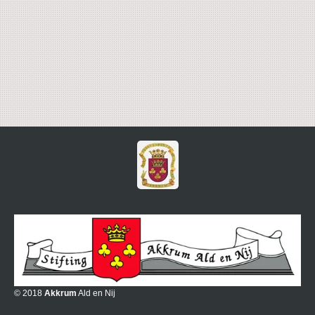
© 2018
Akkrum
Ald en Nij