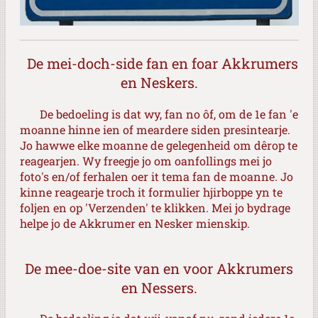
De mei-doch-side fan en foar
Akkrumers
en Neskers.
De bedoeling is dat wy, fan no ôf, om de 1e fan 'e
moanne hinne ien of meardere siden presintearje.
Jo hawwe elke moanne de gelegenheid om dêrop te
reagearjen. Wy freegje jo om oanfollings mei jo
foto's en/of ferhalen oer it tema fan de moanne. Jo
kinne reagearje troch it formulier hjirboppe yn te
foljen en op 'Verzenden' te klikken. Mei jo bydrage
helpe jo de Akkrumer en Nesker mienskip.
De mee-doe-site van en voor Akkrumers
en Nessers.