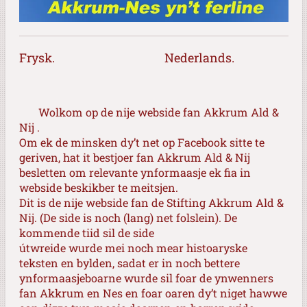
Frysk. Nederlands.
Wolkom op de nije webside fan Akkrum Ald &
Nij .
Om ek de minsken dy’t net op Facebook sitte te
geriven, hat it bestjoer fan Akkrum Ald & Nij
besletten om relevante ynformaasje ek fia in
webside beskikber te meitsjen.
Dit is de nije webside fan de Stifting Akkrum Ald &
Nij.
(De side is noch (lang) net folslein).
De
kommende tiid sil de side
útwreide wurde mei noch mear histoaryske
teksten en bylden, sadat er in noch bettere
ynformaasjeboarne wurde sil foar de ynwenners
fan Akkrum en Nes en foar oaren dy’t niget hawwe