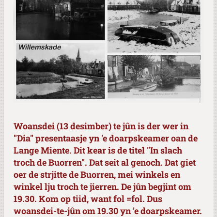
Woansdei (13 desimber) te jûn is der wer in
"Dia" presentaasje yn 'e doarpskeamer oan de
Lange Miente. Dit kear is de titel ''In slach
troch de Buorren''. Dat seit al genoch. Dat giet
oer de strjitte de Buorren, mei winkels en
winkel lju troch te jierren. De jûn begjint om
19.30. Kom op tiid, want fol =fol. Dus
woansdei-te-jûn om 19.30 yn 'e doarpskeamer.