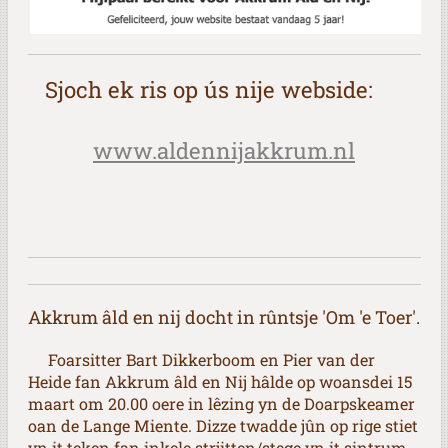
Sjoch ek ris op ús nije webside:
www.aldennijakkrum.nl
Akkrum âld en nij docht in rûntsje 'Om 'e Toer'.
Foarsitter Bart Dikkerboom en Pier van der
Heide fan Akkrum âld en Nij hâlde op woansdei 15
maart om 20.00 oere in lêzing yn de Doarpskeamer
oan de Lange Miente. Dizze twadde jûn op rige stiet
yn it teken fan inkele strjitten/stege yn it sintrum