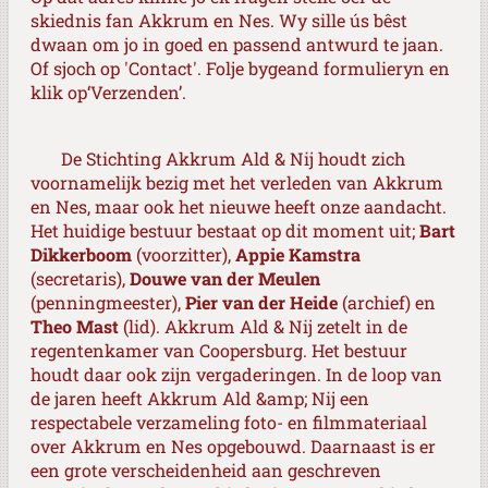
skiednis fan Akkrum en Nes. Wy sille ús bêst
dwaan om jo in goed en passend antwurd te jaan.
Of sjoch op 'Contact'. Folje bygeand formulieryn en
klik op‘Verzenden’.
De Stichting Akkrum Ald & Nij houdt zich
voornamelijk bezig met het verleden van Akkrum
en Nes, maar ook het nieuwe heeft onze aandacht.
Het huidige bestuur bestaat op dit moment uit;
Bart
Dikkerboom
(voorzitter),
Appie Kamstra
(secretaris),
Douwe van der Meulen
(penningmeester),
Pier van der Heide
(archief) en
Theo Mast
(lid). Akkrum Ald & Nij zetelt in de
regentenkamer van Coopersburg. Het bestuur
houdt daar ook zijn vergaderingen. In de loop van
de jaren heeft Akkrum Ald &amp; Nij een
respectabele verzameling foto- en filmmateriaal
over Akkrum en Nes opgebouwd. Daarnaast is er
een grote verscheidenheid aan geschreven