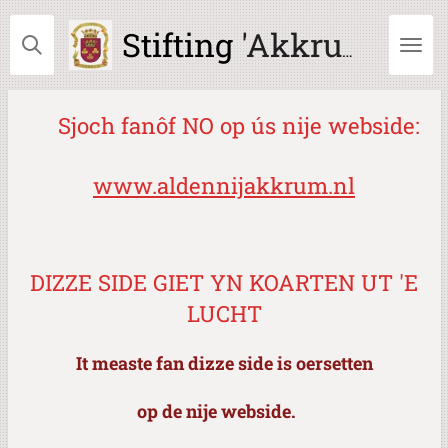
Ga
Stifting
'Akkrum Ald en Nij'
direct
naar
de
hoofdinhoud
Sjoch fanôf NO op ús nije webside:
www.aldennijakkrum.nl
DIZZE SIDE GIET YN KOARTEN UT 'E
LUCHT
It measte fan dizze side is oersetten
op de nije webside.