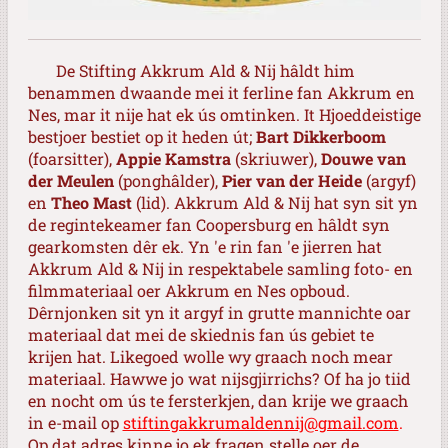
De Stifting Akkrum Ald & Nij hâldt him
benammen dwaande mei it ferline fan Akkrum en
Nes, mar it nije hat ek ús omtinken. It Hjoeddeistige
bestjoer bestiet op it heden út;
Bart Dikkerboom
(foarsitter),
Appie Kamstra
(skriuwer),
Douwe van
der Meulen
(ponghâlder),
Pier van der Heide
(argyf)
en
Theo Mast
(lid). Akkrum Ald & Nij hat syn sit yn
de regintekeamer fan Coopersburg en hâldt syn
gearkomsten dêr ek. Yn 'e rin fan 'e jierren hat
Akkrum Ald & Nij in respektabele samling foto- en
filmmateriaal oer Akkrum en Nes opboud.
Dêrnjonken sit yn it argyf in grutte mannichte oar
materiaal dat mei de skiednis fan ús gebiet te
krijen hat. Likegoed wolle wy graach noch mear
materiaal. Hawwe jo wat nijsgjirrichs? Of ha jo tiid
en nocht om ús te fersterkjen, dan krije we graach
in e-mail op
stiftingakkrumaldennij@gmail.com
.
Op dat adres kinne jo ek fragen stelle oer de