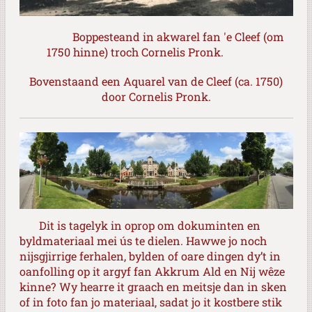
Boppesteand in akwarel fan 'e Cleef (om
1750 hinne) troch Cornelis Pronk.
Bovenstaand een Aquarel van de Cleef (ca. 1750)
door Cornelis Pronk.
Dit is tagelyk in oprop om dokuminten en
byldmateriaal mei ús te dielen. Hawwe jo noch
nijsgjirrige ferhalen, bylden of oare dingen dy’t in
oanfolling op it argyf fan Akkrum Ald en Nij wêze
kinne? Wy hearre it graach en meitsje dan in sken
of in foto fan jo materiaal, sadat jo it kostbere stik