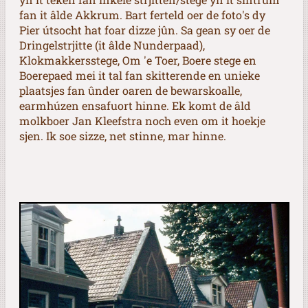
fan it âlde Akkrum. Bart ferteld oer de foto's dy
Pier útsocht hat foar dizze jûn. Sa gean sy oer de
Dringelstrjitte (it âlde Nunderpaad),
Klokmakkersstege, Om 'e Toer, Boere stege en
Boerepaed mei it tal fan skitterende en unieke
plaatsjes fan ûnder oaren de bewarskoalle,
earmhúzen ensafuort hinne. Ek komt de âld
molkboer Jan Kleefstra noch even om it hoekje
sjen. Ik soe sizze, net stinne, mar hinne.