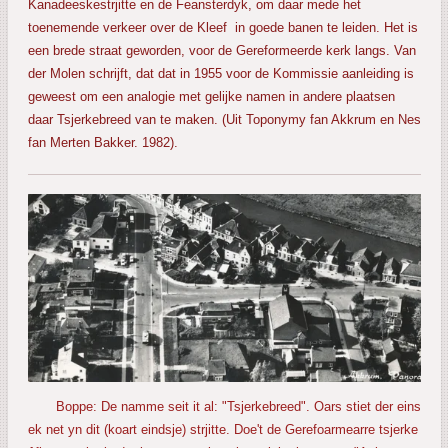
Kanadeeskestrjitte en de Feansterdyk, om daar mede het
toenemende verkeer over de Kleef in goede banen te leiden. Het is
een brede straat geworden, voor de Gereformeerde kerk langs. Van
der Molen schrijft, dat dat in 1955 voor de Kommissie aanleiding is
geweest om een analogie met gelijke namen in andere plaatsen
daar Tsjerkebreed van te maken. (Uit Toponymy fan Akkrum en Nes
fan Merten Bakker. 1982).
Boppe: De namme seit it al: "Tsjerkebreed". Oars stiet der eins
ek net yn dit (koart eindsje) strjitte. Doe't de Gerefoarmearre tsjerke