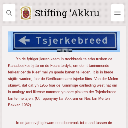
Ga
Stifting
'Akkrum Ald en Nij'
direct
naar
de
hoofdinhoud
Yn de fyftiger jierren kaam in trochbraak ta stân tusken de
Kanadeeskestrjitte en de Feansterdyk, om der it tanimmende
ferkear oer de Kleef mei yn goede banen te lieden. It is in brede
strjitte wurden, foar de Geriffoarmearre tsjerke lâns. Van der Molen
skriuwt, dat dat yn 1955 foar de Kommisje oanlieding west hat om
in analogy mei likense nammen yn oare plakken der Tsjerkebreed
fan te meitsjen. (Ut Toponymy fan Akkrum en Nes fan Merten
Bakker. 1982).
In de jaren vijftig kwam een doorbraak tot stand tussen de