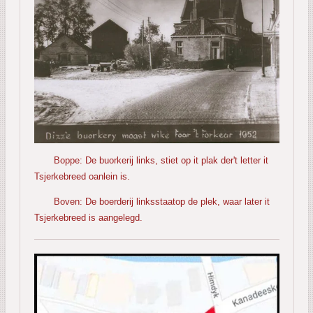
Boppe: De buorkerij links, stiet op it plak der't letter it
Tsjerkebreed oanlein is.
Boven: De boerderij linksstaatop de plek, waar later it
Tsjerkebreed is aangelegd.