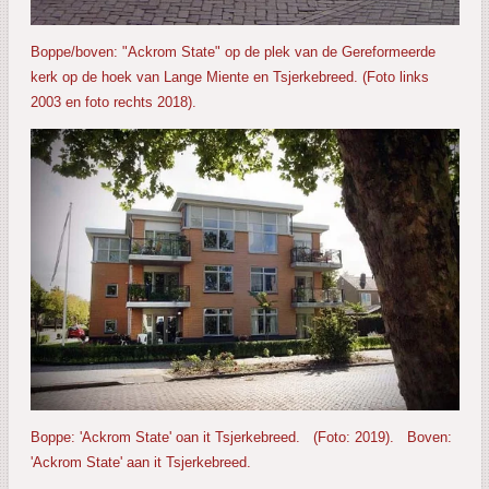
Boppe/boven: "Ackrom State" op de plek van de Gereformeerde
kerk op de hoek van Lange Miente en Tsjerkebreed. (Foto links
2003 en foto rechts 2018).
Boppe: 'Ackrom State' oan it Tsjerkebreed. (Foto: 2019). Boven:
'Ackrom State' aan it Tsjerkebreed.