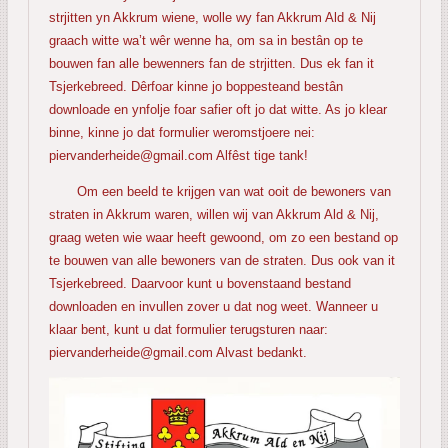
strjitten yn Akkrum wiene, wolle wy fan Akkrum Ald & Nij
graach witte wa’t wêr wenne ha, om sa in bestân op te
bouwen fan alle bewenners fan de strjitten. Dus ek fan it
Tsjerkebreed. Dêrfoar kinne jo boppesteand bestân
downloade en ynfolje foar safier oft jo dat witte. As jo klear
binne, kinne jo dat formulier weromstjoere nei:
piervanderheide@gmail.com Alfêst tige tank!
Om een beeld te krijgen van wat ooit de bewoners van
straten in Akkrum waren, willen wij van Akkrum Ald & Nij,
graag weten wie waar heeft gewoond, om zo een bestand op
te bouwen van alle bewoners van de straten. Dus ook van it
Tsjerkebreed. Daarvoor kunt u bovenstaand bestand
downloaden en invullen zover u dat nog weet. Wanneer u
klaar bent, kunt u dat formulier terugsturen naar:
piervanderheide@gmail.com Alvast bedankt.