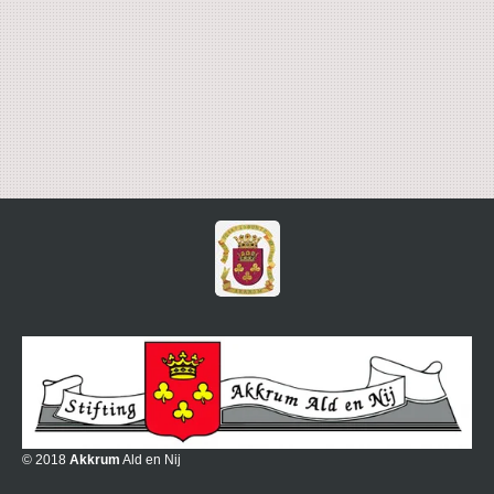
© 2018
Akkrum
Ald en Nij