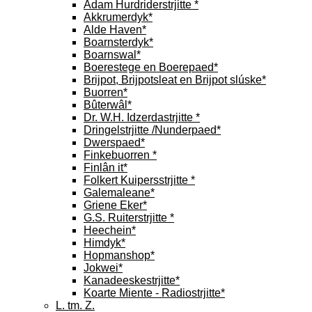
Adam Hurdriderstrjitte *
Akkrumerdyk*
Alde Haven*
Boarnsterdyk*
Boarnswal*
Boerestege en Boerepaed*
Brijpot, Brijpotsleat en Brijpot slúske*
Buorren*
Bûterwâl*
Dr. W.H. Idzerdastrjitte *
Dringelstrjitte /Nunderpaed*
Dwerspaed*
Finkebuorren *
Finlân it*
Folkert Kuipersstrjitte *
Galemaleane*
Griene Eker*
G.S. Ruiterstrjitte *
Heechein*
Himdyk*
Hopmanshop*
Jokwei*
Kanadeeskestrjitte*
Koarte Miente - Radiostrjitte*
L. tm. Z.