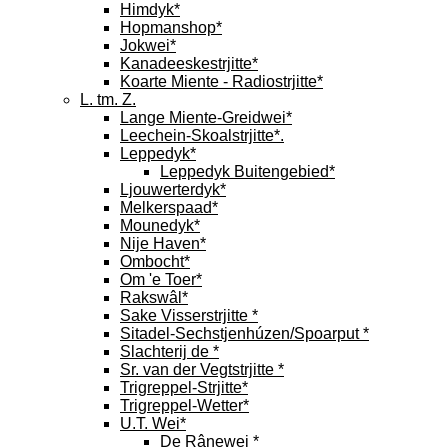
Himdyk*
Hopmanshop*
Jokwei*
Kanadeeskestrjitte*
Koarte Miente - Radiostrjitte*
L. tm. Z.
Lange Miente-Greidwei*
Leechein-Skoalstrjitte*.
Leppedyk*
Leppedyk Buitengebied*
Ljouwerterdyk*
Melkerspaad*
Mounedyk*
Nije Haven*
Ombocht*
Om 'e Toer*
Rakswâl*
Sake Visserstrjitte *
Sitadel-Sechstjenhúzen/Spoarput *
Slachterij de *
Sr. van der Vegtstrjitte *
Trigreppel-Strjitte*
Trigreppel-Wetter*
U.T. Wei*
De Rânewei *