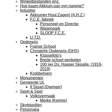
Winkelbestanden enz.
Hoe kaam Akkrum oan syn namme?
Industrie
Akkrumer Hout Zagerij (A.H.Z.)
F.C.E. fabriek
Personeel en Directie
Wagenpark
SLOOP F.C.E.
U.T.D.
Onderwijs
Franse School
Christelijk Onderwijs (DHS)
Klassefoto's
Brede school perikelen
100 jier Ds. Hasper Skoalle. (1919-
2019)
Krobbehiem
Monumenten
Gemeente Ut.
It Stoart (Dwinger)
Sport & Spel
Volksvermaak
Merke (Kermis)
Skytstuollen
Personalia