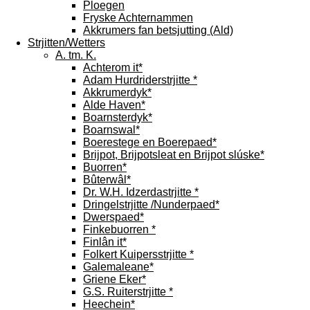
Ploegen
Fryske Achternammen
Akkrumers fan betsjutting (Ald)
Strjitten/Wetters
A. tm. K.
Achterom it*
Adam Hurdriderstrjitte *
Akkrumerdyk*
Alde Haven*
Boarnsterdyk*
Boarnswal*
Boerestege en Boerepaed*
Brijpot, Brijpotsleat en Brijpot slúske*
Buorren*
Bûterwâl*
Dr. W.H. Idzerdastrjitte *
Dringelstrjitte /Nunderpaed*
Dwerspaed*
Finkebuorren *
Finlân it*
Folkert Kuipersstrjitte *
Galemaleane*
Griene Eker*
G.S. Ruiterstrjitte *
Heechein*