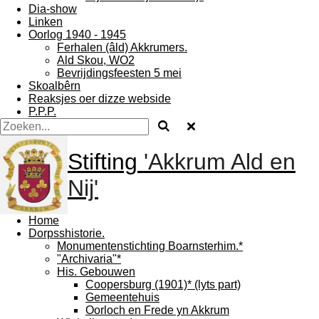
Dia-show
Linken
Oorlog 1940 - 1945
Ferhalen (âld) Akkrumers.
Ald Skou, WO2
Bevrijdingsfeesten 5 mei
Skoalbêrn
Reaksjes oer dizze webside
P.P.P.
Stifting
'Akkrum Ald en
Nij'
Home
Dorpsshistorie.
Monumentenstichting Boarnsterhim.*
"Archivaria"*
His. Gebouwen
Coopersburg (1901)* (lyts part)
Gemeentehuis
Oorloch en Frede yn Akkrum