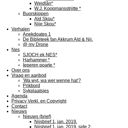
Weidlân*
W.J. Koopmansstrjitte *
Buorskippen
Ald Skou*
Nije Skou*
Verhalen
Anekdoates 1
De Bibleteek fan Akkrum Ald & Nij.
@ my Drone
Nes
SJOCH ek NES*
Harhammer *
Ieperen poarte *
Over ons
Vraag en aanbod
'Wa wyt, wa wer wenne hat'?
Prikbord
Sykplaatsjes
Agenda
Privacy Verkl. en Copyright
Contact
Nieuws
Nieuws (brief)
Nijsbrief 1, jan. 2019.
Nijsbrief 1, jan. 2019. side 2.