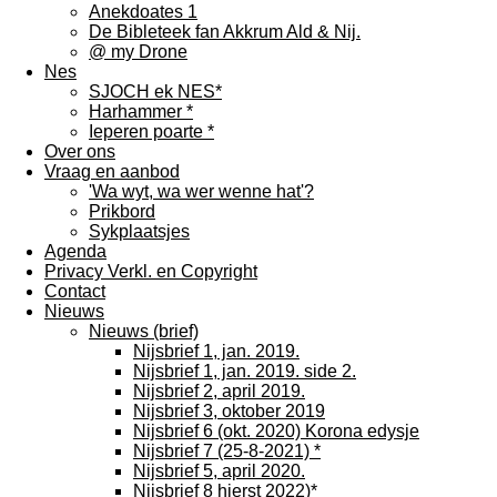
Anekdoates 1
De Bibleteek fan Akkrum Ald & Nij.
@ my Drone
Nes
SJOCH ek NES*
Harhammer *
Ieperen poarte *
Over ons
Vraag en aanbod
'Wa wyt, wa wer wenne hat'?
Prikbord
Sykplaatsjes
Agenda
Privacy Verkl. en Copyright
Contact
Nieuws
Nieuws (brief)
Nijsbrief 1, jan. 2019.
Nijsbrief 1, jan. 2019. side 2.
Nijsbrief 2, april 2019.
Nijsbrief 3, oktober 2019
Nijsbrief 6 (okt. 2020) Korona edysje
Nijsbrief 7 (25-8-2021) *
Nijsbrief 5, april 2020.
Nijsbrief 8 hjerst 2022)*