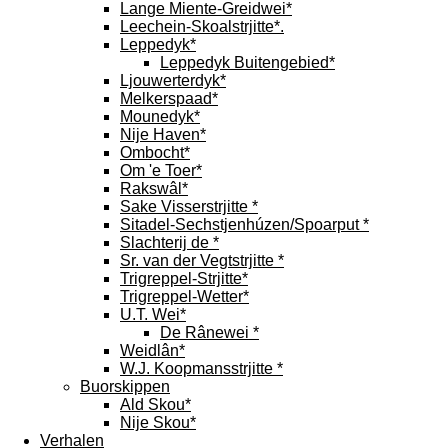
Lange Miente-Greidwei*
Leechein-Skoalstrjitte*.
Leppedyk*
Leppedyk Buitengebied*
Ljouwerterdyk*
Melkerspaad*
Mounedyk*
Nije Haven*
Ombocht*
Om 'e Toer*
Rakswâl*
Sake Visserstrjitte *
Sitadel-Sechstjenhúzen/Spoarput *
Slachterij de *
Sr. van der Vegtstrjitte *
Trigreppel-Strjitte*
Trigreppel-Wetter*
U.T. Wei*
De Rânewei *
Weidlân*
W.J. Koopmansstrjitte *
Buorskippen
Ald Skou*
Nije Skou*
Verhalen