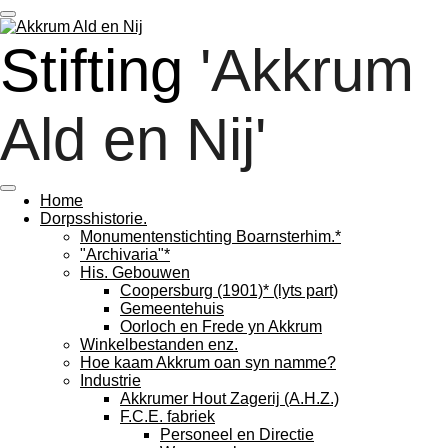
Ga
direct
Stifting
'Akkrum
naar
de
hoofdinhoud
Ald en Nij'
Home
Dorpsshistorie.
Monumentenstichting Boarnsterhim.*
"Archivaria"*
His. Gebouwen
Coopersburg (1901)* (lyts part)
Gemeentehuis
Oorloch en Frede yn Akkrum
Winkelbestanden enz.
Hoe kaam Akkrum oan syn namme?
Industrie
Akkrumer Hout Zagerij (A.H.Z.)
F.C.E. fabriek
Personeel en Directie