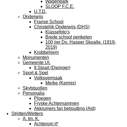
Wagenpark
SLOOP F.C.E.
U.T.D.
Onderwijs
Franse School
Christelijk Onderwijs (DHS)
Klassefoto's
Brede school perikelen
100 jier Ds. Hasper Skoalle. (1919-
2019)
Krobbehiem
Monumenten
Gemeente Ut.
It Stoart (Dwinger)
Sport & Spel
Volksvermaak
Merke (Kermis)
Skytstuollen
Personalia
Ploegen
Fryske Achternammen
Akkrumers fan betsjutting (Ald)
Strjitten/Wetters
A. tm. K.
Achterom it*