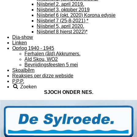
Nijsbrief 2, april 2019.
Nijsbrief 3, oktober 2019
Nijsbrief 6 (okt. 2020) Korona edysje
Nijsbrief 7 (25-8-2021) *
Nijsbrief 5, april 2020.
Nijsbrief 8 hjerst 2022)*
Dia-show
Linken
Oorlog 1940 - 1945
Ferhalen (âld) Akkrumers.
Ald Skou, WO2
Bevrijdingsfeesten 5 mei
Skoalbêrn
Reaksjes oer dizze webside
P.P.P.
Zoeken
SJOCH ONDER NES.