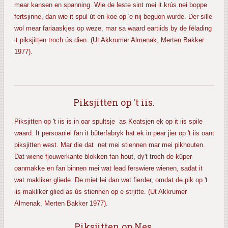
mear kansen en spanning. Wie de leste sint mei it krús nei boppe
fertsjinne, dan wie it spul út en koe op 'e nij beguon wurde. Der sille
wol mear fariaaskjes op weze, mar sa waard eartiids by de félading
it piksjitten troch ús dien. (Ut Akkrumer Almenak, Merten Bakker
1977).
Piksjitten op 't iis.
Piksjitten op 't iis is in oar spultsje as Keatsjen ek op it iis spile
waard. It persoaniel fan it bûterfabryk hat ek in pear jier op 't iis oant
piksjitten west. Mar die dat net mei stiennen mar mei pikhouten.
Dat wiene fjouwerkante blokken fan hout, dy't troch de kûper
oanmakke en fan binnen mei wat lead ferswiere wienen, sadat it
wat makliker gliede. De miet lei dan wat fierder, omdat de pik op 't
iis makliker glied as ús stiennen op e strjitte. (Ut Akkrumer
Almenak, Merten Bakker 1977).
Piksjitten op Nes.