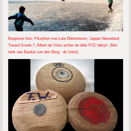
Boppeste foto; Piksjitten mei Lute Dikkerboom, Jappie Nieuwland,
Tseard Snoek,?, Albert de Vries achter de âlde FCE fabryk. (Mei
tank oan Baukje van den Berg - de Vries).