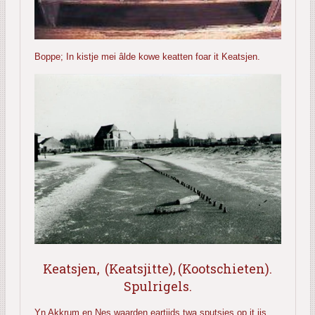
Boppe; In kistje mei âlde kowe keatten foar it Keatsjen.
Keatsjen, (Keatsjitte), (Kootschieten).
Spulrigels.
Yn Akkrum en Nes waarden eartiids twa sputsjes op it iis