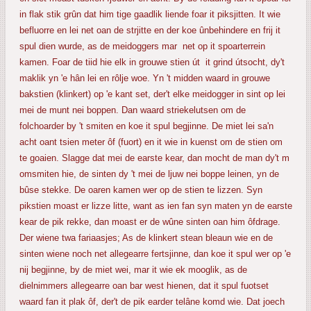
in flak stik grûn dat him tige gaadlik liende foar it piksjitten. It wie
befluorre en lei net oan de strjitte en der koe ûnbehindere en frij it
spul dien wurde, as de meidoggers mar net op it spoarterrein
kamen. Foar de tiid hie elk in grouwe stien út it grind útsocht, dy't
maklik yn 'e hân lei en rôlje woe. Yn 't midden waard in grouwe
bakstien (klinkert) op 'e kant set, der't elke meidogger in sint op lei
mei de munt nei boppen. Dan waard striekelutsen om de
folchoarder by 't smiten en koe it spul begjinne. De miet lei sa'n
acht oant tsien meter ôf (fuort) en it wie in kuenst om de stien om
te goaien. Slagge dat mei de earste kear, dan mocht de man dy't m
omsmiten hie, de sinten dy 't mei de ljuw nei boppe leinen, yn de
bûse stekke. De oaren kamen wer op de stien te lizzen. Syn
pikstien moast er lizze litte, want as ien fan syn maten yn de earste
kear de pik rekke, dan moast er de wûne sinten oan him ôfdrage.
Der wiene twa fariaasjes; As de klinkert stean bleaun wie en de
sinten wiene noch net allegearre fertsjinne, dan koe it spul wer op 'e
nij begjinne, by de miet wei, mar it wie ek mooglik, as de
dielnimmers allegearre oan bar west hienen, dat it spul fuotset
waard fan it plak ôf, der't de pik earder telâne komd wie. Dat joech