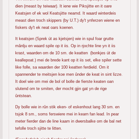
dien (meast by teiwaar). It iene wie Piksjitte en it oare
Keatsjen of ek wol Keatsjitte neamd. It waard winterdeis
meast dien troch skippers (by U.T.) dy't ynferzen wiene en
fiskers dy't ek neat oars koenen.
It keatsjen (Sprek út as kjetsjen) wie in spul foar grutte
mânlju en waard spile op it iis. Op in rjochte line yn it iis
krast, waarden om de 10 sm. de keatten (bonkjes út de
keallepoat.) mei de brede kant op it iis set, elke spiler sette
like folle, sa waarden der 100 keatten ferdield. Om it
spannender te meitsjen koe men ûnder de keat in sint lizze.
It doel wie om mei de bol of bolle de fierste keaten oan
slutend om te smiten, der mocht gjin gat yn de rige
ûntstean.
Dy bolle wie in rûn stik eken- of eskenhout lang 30 sm. en
tsjok 8 sm., soms ferswiere mei in kearn fan lead. In pear
meter fierder dan de line kaam in dwersbalke om de bal net
tefolle troch sjitte te litten.