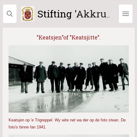
Ga
Stifting
'Akkrum Ald en Nij'
direct
naar
de
hoofdinhoud
"Keatsjen"of "Keatsjitte".
Keatsjen op 'e Trigreppel. Wy wite net wa der op de foto stean. De
foto's binne fan 1941.