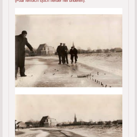
(Foar ferfolch sjoch fierder nei ûnderen).