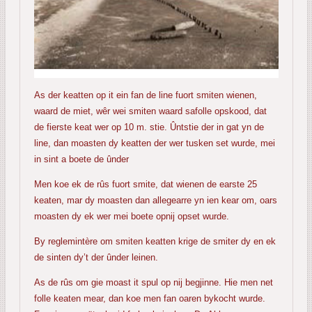
As der keatten op it ein fan de line fuort smiten wienen,
waard de miet, wêr wei smiten waard safolle opskood, dat
de fierste keat wer op 10 m. stie. Ûntstie der in gat yn de
line, dan moasten dy keatten der wer tusken set wurde, mei
in sint a boete de ûnder
Men koe ek de rûs fuort smite, dat wienen de earste 25
keaten, mar dy moasten dan allegearre yn ien kear om, oars
moasten dy ek wer mei boete opnij opset wurde.
By reglemintère om smiten keatten krige de smiter dy en ek
de sinten dy’t der ûnder leinen.
As de rûs om gie moast it spul op nij begjinne. Hie men net
folle keaten mear, dan koe men fan oaren bykocht wurde.