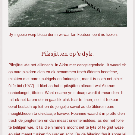
By ingoeie worp bleau der in wirwar fan keatsen op it iis lizzen.
Piksjitten op 'e dyk.
Piksjitte wie net allinnech in Akkrumer oangelegenheid. It waard ek
op oare plakken dien en ek benammen troch âlderen beoefene,
miskien mei oare spulrigels en fariaasjes, mar it is noch net alhiel
út 'e tiid (1977). It liket as hat it piksjitten altearst wat Akkrum
oanbelanget, ôfdien. Want nearne yn it doarp wurdt it mear dien. It
falt ek net ta om der in gaadlik plak foar te finen, no 't it ferkear
oerol beslach op leit en de jongelju sawol as de âlderein oare
mooglikheden ta dividaasje hawwe. Foarinne waard it in protte dien
troch de jongfeinten en dan meast sneintemiddeis, as der net folle
te belibjen wie. It tal dielnimmers mocht net te lyts of te grut wêze
en siet meast tusken fjouwer en acht. By de félading fan it spoar lei