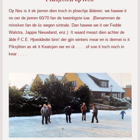
Op Nes is it ek jierren dien troch in ploechje âlderen. we hawwe it
no oer de jierren 60/70 fan de tweintigste iuw. (Benammen de
minsken fan de iis wegen sintrale. Dan hawwe we it oer Fedde
Walstra, Jappie Nieuwland, enz.) It waard meast dien achter de
âlde F.C.E. Hjoeddedei binn' der gjin winters mear en is dermei is it
Piksjitten as ek it Keatsjen oer en út . . . . of soe it toch noch in
kear . . . .