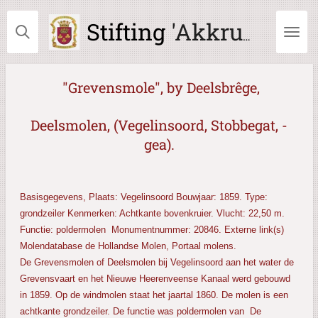
Ga
Stifting
'Akkrum Ald en Nij'
direct
naar
de
hoofdinhoud
"Grevensmole",
by Deelsbrêge,
Deelsmolen, (Vegelinsoord, Stobbegat, -
gea).
Basisgegevens, Plaats: Vegelinsoord Bouwjaar: 1859. Type:
grondzeiler Kenmerken: Achtkante bovenkruier. Vlucht: 22,50 m.
Functie: poldermolen Monumentnummer: 20846. Externe link(s)
Molendatabase de Hollandse Molen, Portaal molens.
De Grevensmolen of Deelsmolen bij Vegelinsoord aan het water de
Grevensvaart en het Nieuwe Heerenveense Kanaal werd gebouwd
in 1859. Op de windmolen staat het jaartal 1860. De molen is een
achtkante grondzeiler. De functie was poldermolen van De