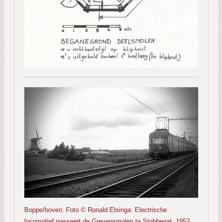
Boppe/boven: Foto © Ronald Elsinga: Electrische
locomotief passeert de Grevensmolen te Stobbegat, 1952.