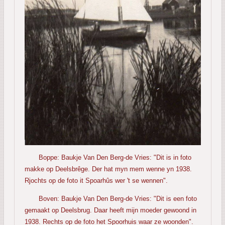
Boppe: Baukje Van Den Berg-de Vries: "Dit is in foto
makke op Deelsbrêge. Der hat myn mem wenne yn 1938.
Rjochts op de foto it Spoarhûs wer 't se wennen".
Boven: Baukje Van Den Berg-de Vries: "Dit is een foto
gemaakt op Deelsbrug. Daar heeft mijn moeder gewoond in
1938. Rechts op de foto het Spoorhuis waar ze woonden".